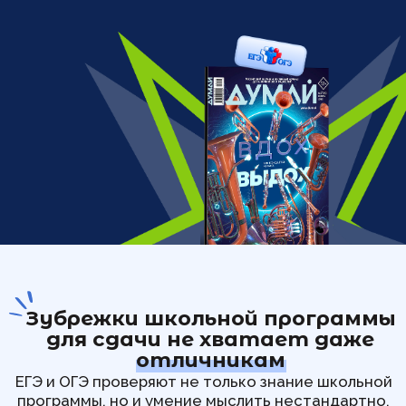
Зубрежки школьной программы
для сдачи не хватает даже
отличникам
ЕГЭ и ОГЭ проверяют не только знание школьной
программы, но и умение мыслить нестандартно,
применять знания в новой ситуации, видеть связи
между темами.
Школьная программа дает базу, но в пробниках
экзаменов встречаются задания, которые
требуют выходить за ее рамки. Особенно это
заметно на заданиях высокого уровня
сложности. Родители ищут репетитора по ЕГЭ
или онлайн курсы подготовки к ЕГЭ, чтобы
восполнить этот пробел. Но дополнительные
занятия по предметам — это добавочные часы
учебы, нагрузка и стресс.