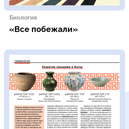
Через почтовые каталоги
Подписные индексы:
· в каталоге «Почта России"
— ПХ123
· в каталоге «Почта России"
— 45 678
от 1500 рублей
Стоимость подписки —
за
6 номеров
в год.
ОФОРМИТЬ ПОДПИСКУ НА САЙТЕ
Почему родители и педагоги