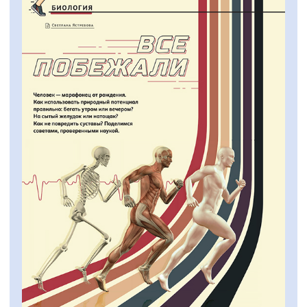
Физика
«Лифт в космос»
Как подписаться
Оформить подписку на журнал «ДУМАЙ»
можно двумя способами:
На сайте
Перейдите в раздел «Подписка»
Выберите удобный тариф
Заполните форму
* Доставка по всей России.