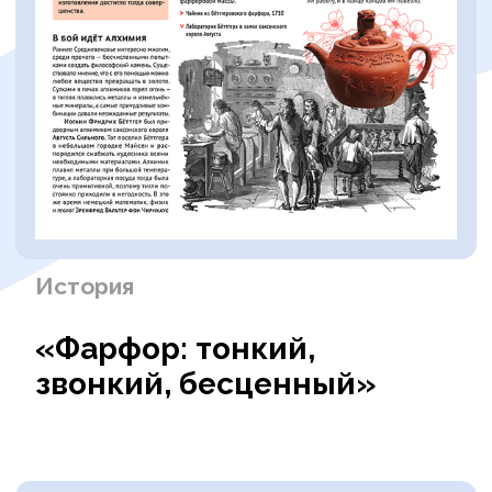
доверяют «ДУМАЙ»
Вот как «ДУМАЙ» помогает справиться
с подготовкой:
Авторы — ученые
и педагоги
Статьи пишут люди, которые
не понаслышке знают о сложных темах
и умеют говорить о них просто
и увлекательно.
Международный опыт
Журнал выходит в 14 странах мира —
от Германии до Австралии.
Проверенный формат, который
работает для подростков везде.