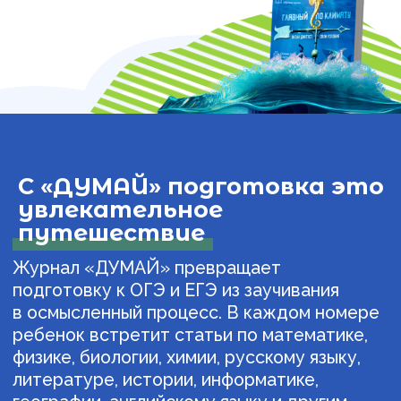
Привыкает регулярно
вникать
в сложные темы
без давления
контроля знаний
В отличие от курсов подготовки к ЕГЭ или
репетитора по ОГЭ, журнал не добавляет
еще один обязательный пункт в расписание.
Ребенок читает его сам, потому что
интересно.
А параллельно
растет его готовность
к
любым проверкам знаний — от пробных
тестов по ЕГЭ до реального экзамена.
Результат:
Ребенок приходит на экзамен
с более
широким кругозором
и
углубленным изучением
предмета
. Ему не страшны