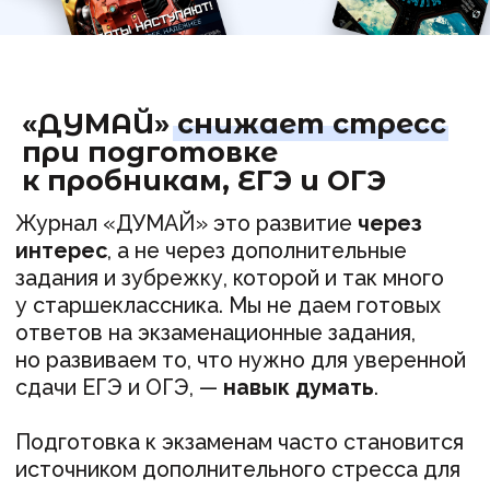
Ребенок и так напряжен:
Высокий порог для
поступления
Для поступления в топ вуз нужны
максимальные баллы для поступления
Нестандартные
формулировки
В демоверсиях и пробниках задания
часто сформулированы иначе, чем
в учебниках