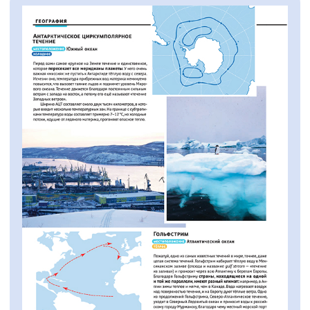
Поддержка школьной
программы
и допобразования
Материалы журнала перекликаются
с тем, что дети проходят в школе
и на кружках, помогая закреплять
знания без скуки.
Бумажный формат =
осознанное чтение
Мы сознательно делаем журнал
бумажным, чтобы дать глазам отдых
от экранов, а мозгу — возможность
сосредоточиться на глубоком чтении.