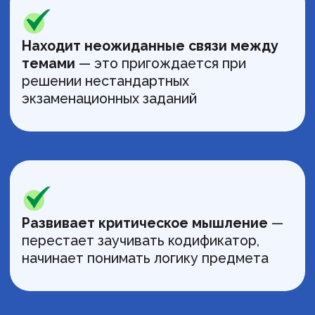
Биология
«Все побежали»