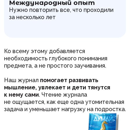
Находит неожиданные связи между
темами
— это пригождается при
решении нестандартных
экзаменационных заданий
Развивает критическое мышление
—
перестает заучивать кодификатор,
начинает понимать логику предмета