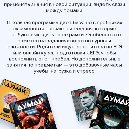
«ДУМАЙ» снижает стресс
при подготовке
к пробникам, ЕГЭ и ОГЭ
Журнал «ДУМАЙ» это развитие
через
интерес
, а не через дополнительные
задания и зубрежку, которой и так много
у старшеклассника. Мы не даем готовых
ответов на экзаменационные задания,
но развиваем то, что нужно для уверенной
сдачи ЕГЭ и ОГЭ, —
навык думать
.
Подготовка к экзаменам часто становится
источником дополнительного стресса для
учеников 9 класса, а для учеников 11
класса результат сдачи экзаменов
во многом влияет на будущий выбор
карьеры и вуза.