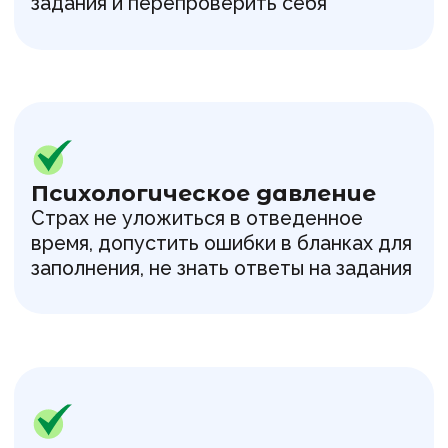
С «ДУМАЙ» подготовка это
увлекательное
путешествие
Журнал «ДУМАЙ» превращает
подготовку к ОГЭ и ЕГЭ из заучивания
в осмысленный процесс. В каждом номере
ребенок встретит статьи по математике,
физике, биологии, химии, русскому языку,
литературе, истории, информатике,
географии, английскому языку и другим
предметам, которые входят в экзамен ЕГЭ
и ОГЭ
Читая журнал, ребенок:
Учится структурировать
информацию
— это помогает при
решении типовых задач и разборе
заданий ОГЭ и ЕГЭ