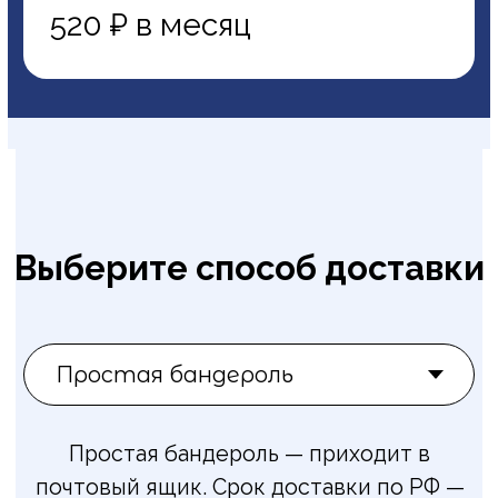
Адрес доставки
Индекс
Регион/Область/Район
Населённый пункт
Улица, дом, корпус/строение,
квартира/офис
Дополнительная информация