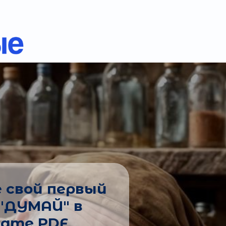
 свой первый
"ДУМАЙ" в
ате PDF