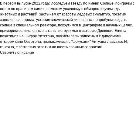
В первом выпуске 2022 года: Исследуем звезду по имени Солнце, поиграем с
огнём по правилам химии, поможем упавшему в обморок, изучим яды
животных и растений, застынем от красоты ледовых скульптур, посетим
заполярные города, устроим космический киносеанс, попробуем создать
солнце в специальном реакторе, покрутимся в центрифуге в научных целях,
примерим великолепные штаны, погрузимся в историю Древнего Египта,
початимся на шифре Уитстона, пожмём лапы животным с дипломами,
откроем окно Овертона, познакомимся с "фокусами" Антуана Лавуазье.И,
конечно, с лёгкостью ответим на шесть сложных вопросов!
Свернуть описание